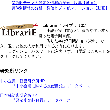
第2巻 テーマの設定と情報の探索・収集【動画】
第3巻 情報の分析・発信とプレゼンテーション【動画】
LibrariE（ライブラリエ）
小説や実用書など、読みやすい本が
揃った電子図書館。
借りた本は7日間占有（貸出）で
き、返すと他の人が利用できるようになります。
ログインID、パスワードは入力せず、［学認はこちら］を
クリックしてください。
研究所リンク
中小企業・経営研究所HP
『中小企業に関する文献目録』データベース
日本経済史研究所HP
『経済史文献解題』データベース