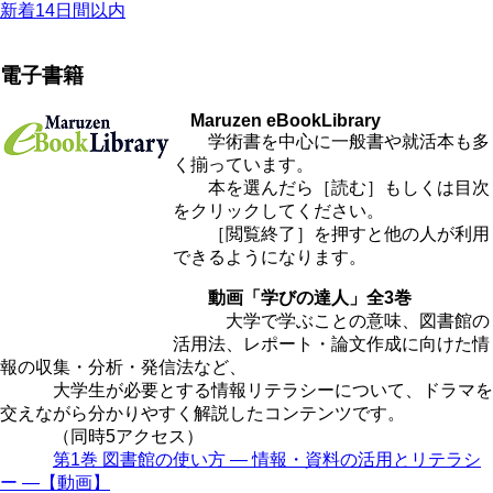
新着14日間以内
電子書籍
Maruzen eBookLibrary
学術書を中心に一般書や就活本も多
く揃っています。
本を選んだら［読む］もしくは目次
をクリックしてください。
［閲覧終了］を押すと他の人が利用
できるようになります。
動画「学びの達人」全3巻
大学で学ぶことの意味、図書館の
活用法、レポート・論文作成に向けた情
報の収集・分析・発信法など、
大学生が必要とする情報リテラシーについて、ドラマを
交えながら分かりやすく解説したコンテンツです。
（同時5アクセス）
第1巻 図書館の使い方 ― 情報・資料の活用とリテラシ
ー ―【動画】