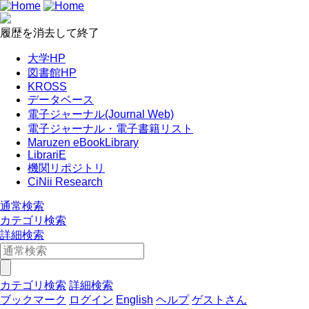
履歴を消去して終了
大学HP
図書館HP
KROSS
データベース
電子ジャーナル(Journal Web)
電子ジャーナル・電子書籍リスト
Maruzen eBookLibrary
LibrariE
機関リポジトリ
CiNii Research
通常検索
カテゴリ検索
詳細検索
カテゴリ検索
詳細検索
ブックマーク
ログイン
English
ヘルプ
ゲストさん