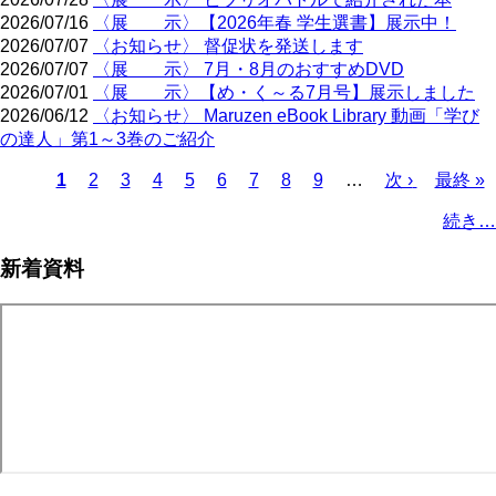
2026/07/16
〈展 示〉【2026年春 学生選書】展示中！
2026/07/07
〈お知らせ〉 督促状を発送します
2026/07/07
〈展 示〉 7月・8月のおすすめDVD
2026/07/01
〈展 示〉【め・く～る7月号】展示しました
2026/06/12
〈お知らせ〉 Maruzen eBook Library 動画「学び
の達人」第1～3巻のご紹介
Page
Page
Page
Page
Page
Page
Page
Page
カ
1
2
3
4
5
6
7
8
9
…
次
次 ›
最
最終 »
レ
ペ
終
ペ
続き…
ン
ー
ペ
ー
ト
ジ
ー
ジ
新着資料
ペ
ジ
送
ー
り
ジ