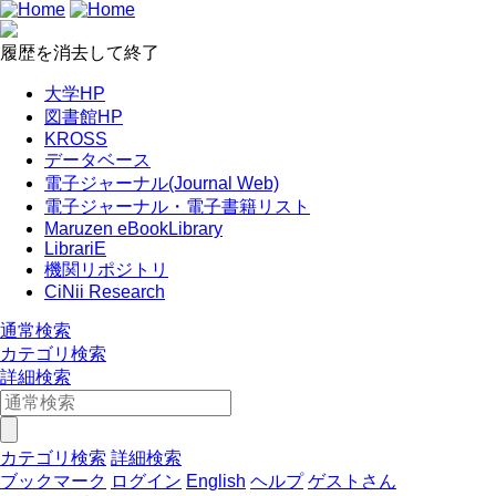
履歴を消去して終了
大学HP
図書館HP
KROSS
データベース
電子ジャーナル(Journal Web)
電子ジャーナル・電子書籍リスト
Maruzen eBookLibrary
LibrariE
機関リポジトリ
CiNii Research
通常検索
カテゴリ検索
詳細検索
カテゴリ検索
詳細検索
ブックマーク
ログイン
English
ヘルプ
ゲストさん