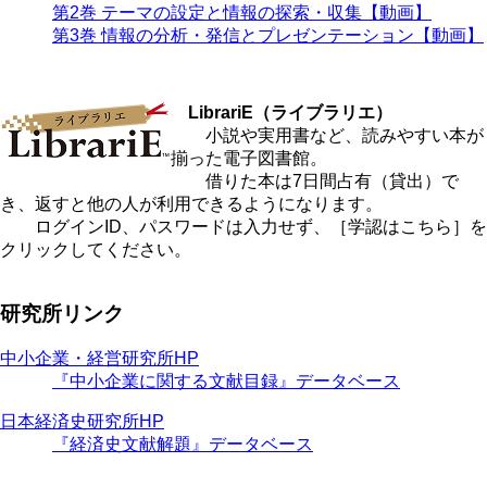
第2巻 テーマの設定と情報の探索・収集【動画】
第3巻 情報の分析・発信とプレゼンテーション【動画】
LibrariE（ライブラリエ）
小説や実用書など、読みやすい本が
揃った電子図書館。
借りた本は7日間占有（貸出）で
き、返すと他の人が利用できるようになります。
ログインID、パスワードは入力せず、［学認はこちら］を
クリックしてください。
研究所リンク
中小企業・経営研究所HP
『中小企業に関する文献目録』データベース
日本経済史研究所HP
『経済史文献解題』データベース