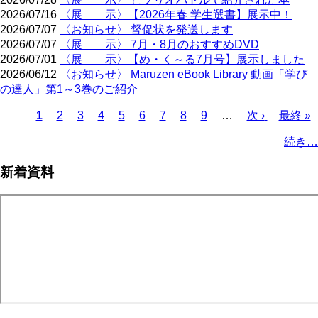
2026/07/16
〈展 示〉【2026年春 学生選書】展示中！
2026/07/07
〈お知らせ〉 督促状を発送します
2026/07/07
〈展 示〉 7月・8月のおすすめDVD
2026/07/01
〈展 示〉【め・く～る7月号】展示しました
2026/06/12
〈お知らせ〉 Maruzen eBook Library 動画「学び
の達人」第1～3巻のご紹介
Page
Page
Page
Page
Page
Page
Page
Page
カ
1
2
3
4
5
6
7
8
9
…
次
次 ›
最
最終 »
レ
ペ
終
ペ
続き…
ン
ー
ペ
ー
ト
ジ
ー
ジ
新着資料
ペ
ジ
送
ー
り
ジ