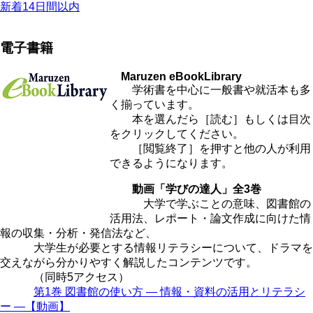
新着14日間以内
電子書籍
Maruzen eBookLibrary
学術書を中心に一般書や就活本も多
く揃っています。
本を選んだら［読む］もしくは目次
をクリックしてください。
［閲覧終了］を押すと他の人が利用
できるようになります。
動画「学びの達人」全3巻
大学で学ぶことの意味、図書館の
活用法、レポート・論文作成に向けた情
報の収集・分析・発信法など、
大学生が必要とする情報リテラシーについて、ドラマを
交えながら分かりやすく解説したコンテンツです。
（同時5アクセス）
第1巻 図書館の使い方 ― 情報・資料の活用とリテラシ
ー ―【動画】