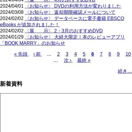
2024/04/01
〈お知らせ〉 DVDの利用方法が変わりました
2024/03/08
〈お知らせ〉 返却期限確認メールについて
2024/02/02
〈お知らせ〉 データベースに電子書籍 EBSCO
eBooks が追加されました！
2024/02/02
〈展 示〉 2・3月のおすすめDVD
2024/01/29
〈お知らせ〉 大経大限定！本のレビューアプリ
「BOOK MARRY」のお知らせ
Page
Page
Page
Page
Page
Page
Page
Pa
先
« 先頭
前
‹ 前
…
2
3
4
5
カ
6
7
8
9
10
頭
ペ
…
次
次 ›
最
最終 »
レ
ペ
ペ
ー
ペ
終
ン
ー
続き…
ー
ジ
ー
ペ
ト
ジ
ジ
ジ
ー
ペ
送
新着資料
ジ
ー
り
ジ