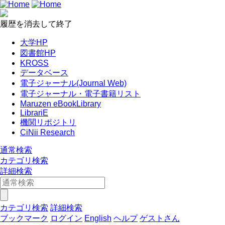
履歴を消去して終了
大学HP
図書館HP
KROSS
データベース
電子ジャーナル(Journal Web)
電子ジャーナル・電子書籍リスト
Maruzen eBookLibrary
LibrariE
機関リポジトリ
CiNii Research
通常検索
カテゴリ検索
詳細検索
カテゴリ検索
詳細検索
ブックマーク
ログイン
English
ヘルプ
ゲストさん