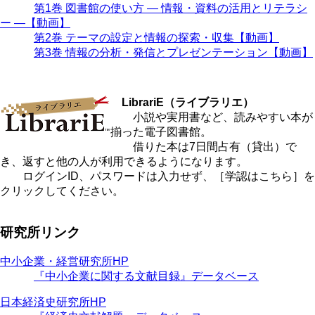
第1巻 図書館の使い方 ― 情報・資料の活用とリテラシ
ー ―【動画】
第2巻 テーマの設定と情報の探索・収集【動画】
第3巻 情報の分析・発信とプレゼンテーション【動画】
LibrariE（ライブラリエ）
小説や実用書など、読みやすい本が
揃った電子図書館。
借りた本は7日間占有（貸出）で
き、返すと他の人が利用できるようになります。
ログインID、パスワードは入力せず、［学認はこちら］を
クリックしてください。
研究所リンク
中小企業・経営研究所HP
『中小企業に関する文献目録』データベース
日本経済史研究所HP