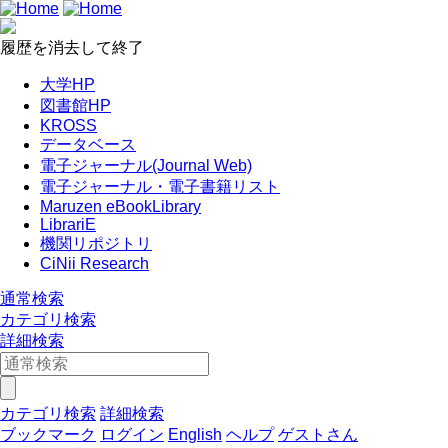
履歴を消去して終了
大学HP
図書館HP
KROSS
データベース
電子ジャーナル(Journal Web)
電子ジャーナル・電子書籍リスト
Maruzen eBookLibrary
LibrariE
機関リポジトリ
CiNii Research
通常検索
カテゴリ検索
詳細検索
カテゴリ検索
詳細検索
ブックマーク
ログイン
English
ヘルプ
ゲストさん