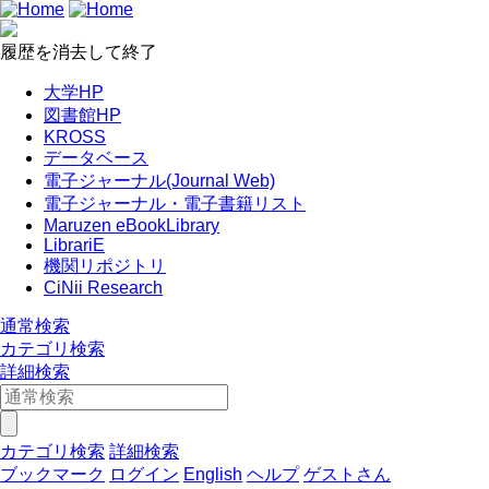
履歴を消去して終了
大学HP
図書館HP
KROSS
データベース
電子ジャーナル(Journal Web)
電子ジャーナル・電子書籍リスト
Maruzen eBookLibrary
LibrariE
機関リポジトリ
CiNii Research
通常検索
カテゴリ検索
詳細検索
カテゴリ検索
詳細検索
ブックマーク
ログイン
English
ヘルプ
ゲストさん