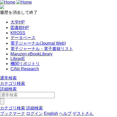
履歴を消去して終了
大学HP
図書館HP
KROSS
データベース
電子ジャーナル(Journal Web)
電子ジャーナル・電子書籍リスト
Maruzen eBookLibrary
LibrariE
機関リポジトリ
CiNii Research
通常検索
カテゴリ検索
詳細検索
カテゴリ検索
詳細検索
ブックマーク
ログイン
English
ヘルプ
ゲストさん