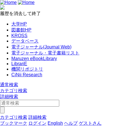
履歴を消去して終了
大学HP
図書館HP
KROSS
データベース
電子ジャーナル(Journal Web)
電子ジャーナル・電子書籍リスト
Maruzen eBookLibrary
LibrariE
機関リポジトリ
CiNii Research
通常検索
カテゴリ検索
詳細検索
カテゴリ検索
詳細検索
ブックマーク
ログイン
English
ヘルプ
ゲストさん