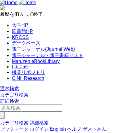
履歴を消去して終了
大学HP
図書館HP
KROSS
データベース
電子ジャーナル(Journal Web)
電子ジャーナル・電子書籍リスト
Maruzen eBookLibrary
LibrariE
機関リポジトリ
CiNii Research
通常検索
カテゴリ検索
詳細検索
カテゴリ検索
詳細検索
ブックマーク
ログイン
English
ヘルプ
ゲストさん