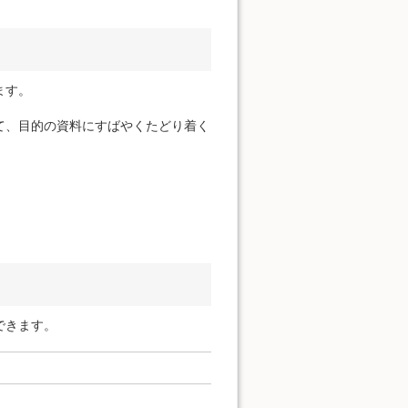
ます。
て、目的の資料にすばやくたどり着く
できます。
。